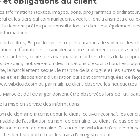
 et obligations du client
 des informations (textes, images, sons, programmes d'ordinateu
e lui et les tiers qui communiquent avec lui, font transmettre ou 
qu'ils tiennent prêtes pour consultation. Le client est également 
s informations.
ont interdites; En particulier les représentations de violence, les di
ormations diffamatoires, scandaleuses ou simplement privées sans 
its d'auteurs, droits des marques ou d'autres droits de la proprié
ns de spam, inobservation des limitations d'exportation, l'escroqu
ne, le harcèlement sexuel, le marché de la drogue et les autres acti
les et les dispositions d'utilisation qui sont communiquées de fa
 www.wibcloud.com ou par mail). Le client observe les netiquettes.
u Maroc et de l'étranger doivent être observées lors de l'utilisati
e la mise en service des informations.
om de domaine Internet pour le client, celui-ci reconnaît les cond
sable de l'attribution du nom de domaine. Le client n'a pas de pr
quisition du nom de domaine. En aucun cas Wibcloud n'est respons
e. Le client supporte tous les frais d'enregistrement.