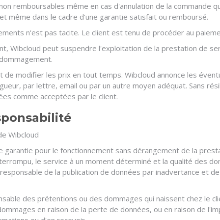
nt non remboursables même en cas d'annulation de la commande que
ce et même dans le cadre d'une garantie satisfait ou remboursé.
ments n'est pas tacite. Le client est tenu de procéder au paieme
t, Wibcloud peut suspendre l'exploitation de la prestation de serv
dédommagement.
it de modifier les prix en tout temps. Wibcloud annonce les évent
gueur, par lettre, email ou par un autre moyen adéquat. Sans résil
rées comme acceptées par le client.
sponsabilité
 de Wibcloud
 de garantie pour le fonctionnement sans dérangement de la presta
interrompu, le service à un moment déterminé et la qualité des d
responsable de la publication de données par inadvertance et de 
nsable des prétentions ou des dommages qui naissent chez le clie
 dommages en raison de la perte de données, ou en raison de l'impo