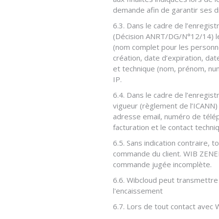
demande afin de garantir ses dr
6.3. Dans le cadre de l’enregi
(Décision ANRT/DG/N°12/14) les
(nom complet pour les personne
création, date d’expiration, da
et technique (nom, prénom, nu
IP.
6.4. Dans le cadre de l’enregi
vigueur (règlement de l’ICANN)
adresse email, numéro de téléph
facturation et le contact techn
6.5. Sans indication contraire
commande du client. WIB ZENER
commande jugée incomplète.
6.6. Wibcloud peut transmettre 
l'encaissement
6.7. Lors de tout contact avec W