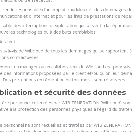
rmations ou d'en recevoir.
re rendu responsable d'un emploi frauduleux et des dommages de
nications et d'Internet et pour les frais de prestations de répa
nsable des interruptions d'exploitation qui servent à la réparati
 nouvelles technologies ou à des buts semblables.
u client
e vis-à-vis de Wibcloud de tous les dommages qui se rapportent à 
ions contractuelles.
membre, un manager ou un collaborateur de Wibcloud est poursuivi
éité des informations proposées par le client et/ou qu'on leur dem
 Des prétentions en réparation du tort moral sont réservées.
ublication et sécurité des données
ctère personnel collectées par WIB ZENERATION (Wibcloud) sont u
ative à la protection des personnes physiques à l’égard du trait
ère personnel ne sont recueillies et traitées par WIB ZENERATI
eur collecte. Les données que fournit le client sont utilisées aux se