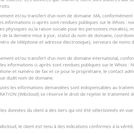
oits.
strement et/ou transfert d’un nom de domaine .MA, conformément 
 informations ci-après sont rendues publiques sur le Whois : no
s physiques ou la raison sociale pour les personnes morales), n
te de la dernière mise à jour, statut du nom de domaine, coordon
méro de téléphone et adresse électronique), serveurs de noms 
strement et/ou transfert d’un nom de domaine international, conf
 les informations ci-après sont rendues publiques sur le Whois :
one et numéro de fax et ce pour le propriétaire, le contact admin
ique dudit nom de domaine.
, toutes les informations demandées sont indispensables au trait
ATION (Wibcloud) se réserve le droit de rejeter le traitement
les données du client à des tiers qui ont été sélectionnés en vue 
ibcloud, le client est tenu à des indications conformes à la vérité.