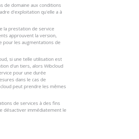
ms de domaine aux conditions
re d'exploitation qu'elle a à
e la prestation de service
ents approuvent la version,
able pour les augmentations de
d, si une telle utilisation est
ation d'un tiers, alors Wibcloud
service pour une durée
esures dans le cas de
 Wibcloud peut prendre les mêmes
ations de services à des fins
t de désactiver immédiatement le