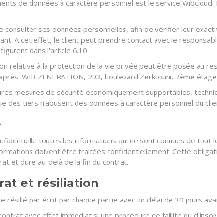
ments de données à caractère personnel est le service Wibcloud. 
de consulter ses données personnelles, afin de vérifier leur exacti
ant. A cet effet, le client peut prendre contact avec le responsa
gurent dans l'article 6.10.
n relative à la protection de la vie privée peut être posée au r
ci-après: WIB ZENERATION, 203, boulevard Zerktouni, 7ème éta
leures mesures de sécurité économiquement supportables, techni
que des tiers n’abusent des données à caractère personnel du clie
é
nfidentielle toutes les informations qui ne sont connues de tout l
formations doivent être traitées confidentiellement. Cette obligat
rat et dure au-delà de la fin du contrat.
at et résiliation
e résilié par écrit par chaque partie avec un délai de 30 jours avan
ontrat avec effet immédiat si une procédure de faillite ou d'insol