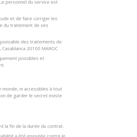
Le personnel du service est
tude et de faire corriger les
ble du traitement de ses
esponsable des traitements de
ge, Casablanca 20100 MAROC
quement possibles et
nt.
e monde, ni accessibles à tout
ion de garder le secret existe
t la fin de la durée du contrat.
vabilité a été engagée contre le