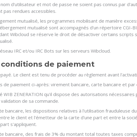
son nom d'utilisateur et mot de passe ne soient pas connus par d'a
nt pas rendues accessibles.
bergement mutualisé, les programmes mobilisant de manière exces
ébergement mutualisé sont accompagnés d'un répertoire CGI-BIN. L
ant Wibcloud se réserve le droit de désactiver certains scripts s
alisé.
 un réseau IRC et/ou IRC Bots sur les serveurs Wibcloud.
t conditions de paiement
épayé. Le client est tenu de procéder au règlement avant l'activat
s de paiement ci-après: virement bancaire, carte bancaire et par
ciété WIB ZENERATION qu'il dispose des autorisations nécessaires 
la validation de sa commande.
te bancaire, les dispositions relatives à l'utilisation frauduleus
ntre le client et l'émetteur de la carte d'une part et entre la 
part s'appliquent.
rte bancaire, des frais de 3% du montant total toutes taxes com