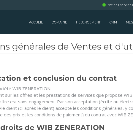
Etat des service
ACCUEIL
DOMAINE
HEBERGEMENT
CRM
MES
ns générales de Ventes et d'uti
cation et conclusion du contrat
 société WIB ZENERATION.
nt sur les offres et les prestations de services que propose W
fre est sans engagement. Par son acceptation (écrite ou électroni
/le client (ci-après le client) accepte les conditions générales, y 
liste des prix et les conditions de paiement) du contrat avec WIB
et droits de WIB ZENERATION