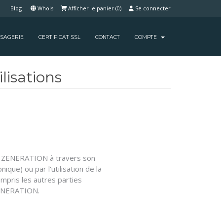
s
Blog
Whois
Afficher le panier (
0
)
Se connecter
SAGERIE
CERTIFICAT SSL
CONTACT
COMPTE
lisations
IB ZENERATION à travers son
que) ou par l'utilisation de la
compris les autres parties
 ZENERATION.