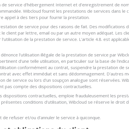
ion de service d'hébergement Internet et d'enregistrement de no
mandée. Wibcloud fournit les prestations de services dans le cad
re appel à des tiers pour fournir la prestation.
restation de service pour des raisons de fait. Des modifications d
 le client par lettre, email ou par un autre moyen adéquat. Les cli
'utilisation de la prestation de service. L'article 4.8. est applic
énonce l'utilisation illégale de la prestation de service par Wibclou
ertinent d'une telle utilisation, en particulier sur la base de l'indic
 utilisation conformément au contrat, suspendre la prestation de 
 contrat avec effet immédiat et sans dédommagement. D'autres m
estation de service ou lors d'un soupçon analogue sont réservées.
ent pas compte des dispositions contractuelles.
des dispositions contractuelles, emploie frauduleusement les prest
s présentes conditions d'utilisation, Wibcloud se réserve le droi
t de refuser et/ou d'annuler le service à quiconque.