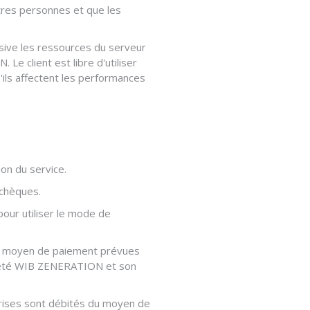
utres personnes et que les
sive les ressources du serveur
e client est libre d'utiliser
'ils affectent les performances
ion du service.
 chèques.
pour utiliser le mode de
e du moyen de paiement prévues
société WIB ZENERATION et son
prises sont débités du moyen de