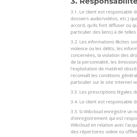
3. Responsabilité
3.1. Le client est responsable
dossiers audio/vidéos, etc.) qu
accord, qu'ils font diffuser ou 
particulier des liens) à de telle
3.2. Les informations illicites s
violence ou les délits, les inf
concernées, la violation des dro
de la personnalité, les émissio
l'exploitation de matériel obscè
reconnaît les conditions généra
particulier sur le site Internet
3.3. Les prescriptions légales d
3.4. Le client est responsable d
3.5. Si Wibcloud enregistre un n
d'enregistrement qui est respon
Wibcloud en relation avec l'ac
des répertoires online ou offlin