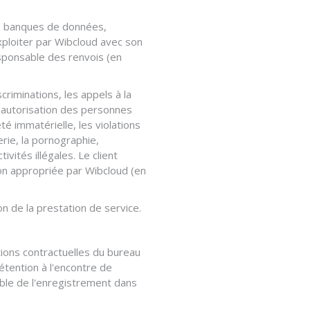
r, banques de données,
exploiter par Wibcloud avec son
responsable des renvois (en
scriminations, les appels à la
l'autorisation des personnes
té immatérielle, les violations
erie, la pornographie,
vités illégales. Le client
çon appropriée par Wibcloud (en
on de la prestation de service.
itions contractuelles du bureau
étention à l'encontre de
able de l'enregistrement dans